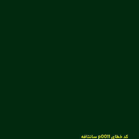
کد خطای p0011 سانتافه