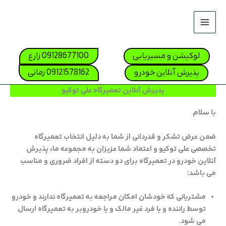
رش
ه
حتوا
صفحه نخس
لوکیشن و مسیریابی
09128677100 زارع
لیست قیمت 04
پذیرش آنلاین خودرو
09121578162 زمانی
تعمیرگاه ه
پذیرش آنلاین تعمیرگاه علی توکیو
تعمیرگاه کی
با سلام
تعمیرگاه 
ضمن عرض تشکر و قدردانی از شما به دلیل انتخاب تعمیرگاه
تعمیرگاه ن
تخصصی علی توکیو و اعتماد شما عزیزان به مجموعه ما، پذیرش
آنلاین خودرو در تعمیرگاه برای دو دسته از افراد ضروری و مناسب
تعمیرگاه ها
می باشد:
تعمیرگاه ف
مشتریانی که خودشان امکان مراجعه به تعمیرگاه ندارند و خودرو
توسط راننده و یا فرد غیر مالک و یا خودروبر به تعمیرگاه ارسال
تماس با ما
می شود.