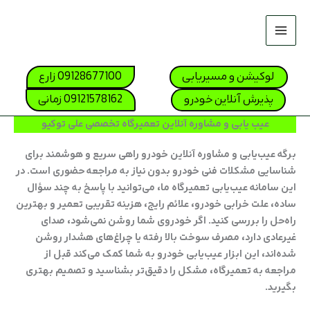
رش
ه
حتوا
صفحه نخس
لوکیشن و مسیریابی
09128677100 زارع
لیست قیمت 04
پذیرش آنلاین خودرو
09121578162 زمانی
تعمیرگاه ه
عیب یابی و مشاوره آنلاین تعمیرگاه تخصصی علی توکیو
تعمیرگاه کی
برگه عیب‌یابی و مشاوره آنلاین خودرو
راهی سریع و هوشمند برای
شناسایی مشکلات فنی خودرو بدون نیاز به مراجعه حضوری است. در
تعمیرگاه 
این سامانه عیب‌یابی تعمیرگاه ما، می‌توانید با پاسخ به چند سؤال
تعمیرگاه ن
ساده، علت خرابی خودرو، علائم رایج، هزینه تقریبی تعمیر و بهترین
راه‌حل را بررسی کنید. اگر خودروی شما روشن نمی‌شود، صدای
تعمیرگاه ها
غیرعادی دارد، مصرف سوخت بالا رفته یا چراغ‌های هشدار روشن
شده‌اند، این ابزار عیب‌یابی خودرو به شما کمک می‌کند قبل از
تعمیرگاه ف
مراجعه به تعمیرگاه، مشکل را دقیق‌تر بشناسید و تصمیم بهتری
بگیرید.
تماس با ما