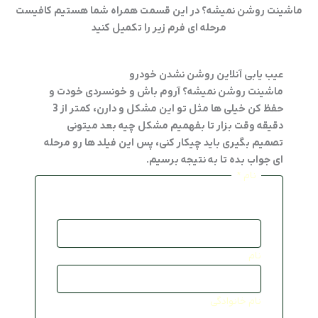
ماشینت روشن نمیشه؟ در این قسمت همراه شما هستیم کافیست
عیب یابی آن
مرحله ای فرم زیر را تکمیل کنید
پذیرش خود
عیب یابی آنلاین روشن نشدن خودرو
درخواست م
ماشینت روشن نمیشه؟ آروم باش و خونسردی خودت و
حفظ کن خیلی ها مثل تو این مشکل و دارن، کمتر از 3
صفحه نخس
دقیقه وقت بزار تا بفهمیم مشکل چیه بعد میتونی
لیست قیمت 04
تصمیم بگیری باید چیکار کنی، پس این فیلد ها رو مرحله
ای جواب بده تا به نتیجه برسیم.
تعمیرگاه ه
نام
*
تعمیرگاه کی
تعمیرگاه 
نام
تعمیرگاه ن
تعمیرگاه ها
نام خانوادگی