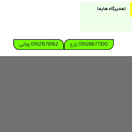
تعمیرگاه هایما
09128677100 زارع
09121578162 زمانی