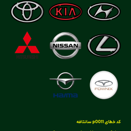
کد خطای p0011 سانتافه