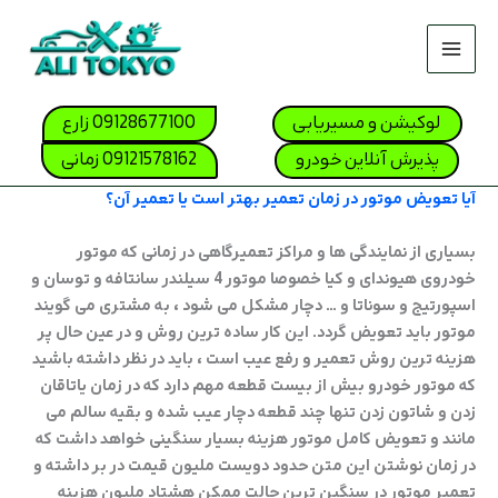
رش
ه
حتوا
صفحه نخس
لوکیشن و مسیریابی
09128677100 زارع
لیست قیمت 04
پذیرش آنلاین خودرو
09121578162 زمانی
تعمیرگاه ه
آیا تعویض موتور در زمان تعمیر بهتر است یا تعمیر آن؟
تعمیرگاه کی
بسیاری از نمایندگی ها و مراکز تعمیرگاهی در زمانی که موتور
تعمیرگاه 
خودروی هیوندای و کیا خصوصا موتور 4 سیلندر سانتافه و توسان و
اسپورتیج و سوناتا و … دچار مشکل می شود ، به مشتری می گویند
تعمیرگاه ن
موتور باید تعویض گردد. این کار ساده ترین روش و در عین حال پر
هزینه ترین روش تعمیر و رفع عیب است ، باید در نظر داشته باشید
تعمیرگاه ها
که موتور خودرو بیش از بیست قطعه مهم دارد که در زمان یاتاقان
زدن و شاتون زدن تنها چند قطعه دچار عیب شده و بقیه سالم می
تعمیرگاه ف
مانند و تعویض کامل موتور هزینه بسیار سنگینی خواهد داشت که
در زمان نوشتن این متن حدود دویست ملیون قیمت در بر داشته و
تماس با ما
تعمیر موتور در سنگین ترین حالت ممکن هشتاد ملیون هزینه