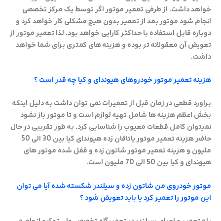
خواهد داشت. از طرفی تعمیر موتور اگر توسط یک مرکز تخصصی
عیب یابی آن
انجام شود موتور بعد از تعمیر بدون هیچ مشکلی کار خواهد کرد و
پذیرش خود
دوباره قابل استفاده با حداکثر کارایی خواهد بود. لذا تعمیر موتور از
تعویض آن معقولانه تر بوده و هزینه های کمتری برای شما خواهد
درخواست م
داشت.
صفحه نخس
هزینه تعمیر موتور خودروهای هیوندای و کیا چه قدر است ؟
لیست قیمت 04
براورد قطعی در زمان قبل از تعمیرات نمی توان داشت به دلیل اینکه
بخش اعظم هزینه ها شامل تهیه لوازم است و تا موتور باز نشود
تعمیرگاه ه
نمیتوان کامل قطعات معیوب را شناسایی کرد. به طور تقریبی در حال
حاضر هزینه تعمیر موتور یاتاقان زده هیوندای کیا بین 30 الی 50
تعمیرگاه کی
ملیون و هزینه تعمیر موتور شاتون زده و قفل شده موتور های
تعمیرگاه 
هیوندای و کیا بین 50 الی 70 ملیون است.
تعمیرگاه ن
موتور خودروی من شاتون زده و سیلندر شکسته شده آیا می توان
این موتور را تعمیر کرد یا باید تعویض شود ؟
تعمیرگاه ها